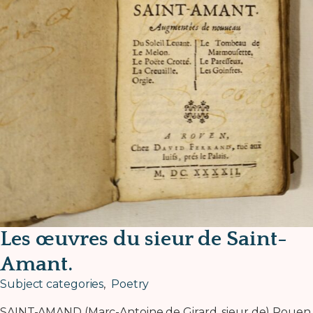
Les œuvres du sieur de Saint-
Amant.
Subject categories
,
Poetry
SAINT-AMAND (Marc-Antoine de Girard, sieur de) Rouen,